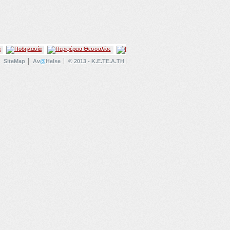
SiteMap
Av
@
Helse
© 2013 - K.E.TE.A.TH