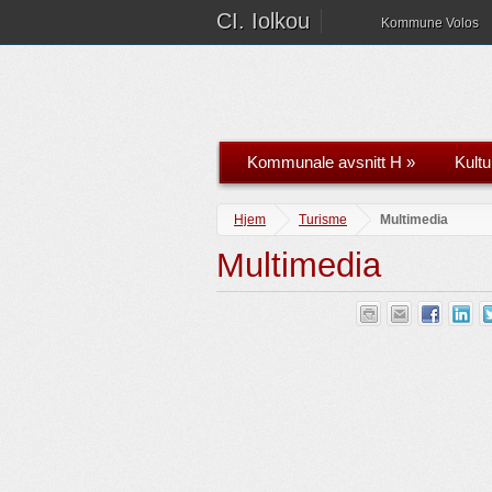
CI. Iolkou
Kommune Volos
Kommunale avsnitt H
»
Kultu
Hjem
Turisme
Multimedia
Multimedia