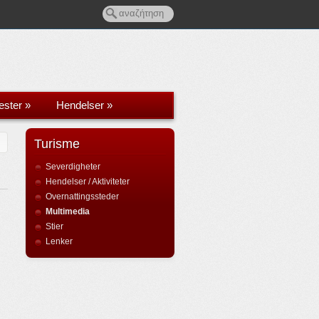
ester
»
Hendelser
»
Turisme
Severdigheter
Hendelser / Aktiviteter
Overnattingssteder
Multimedia
Stier
Lenker