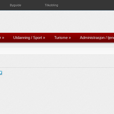
Byguide
Tilkobling
r
»
Utdanning / Sport
»
Turisme
»
Administrasjon / tjen