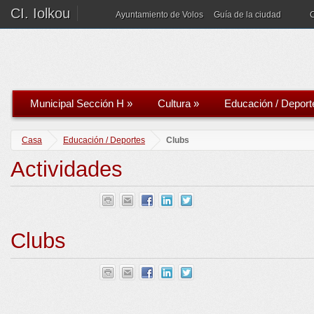
CI. Iolkou
Ayuntamiento de Volos
Guía de la ciudad
Municipal Sección H
»
Cultura
»
Educación / Deport
Casa
Educación / Deportes
Clubs
Actividades
Clubs