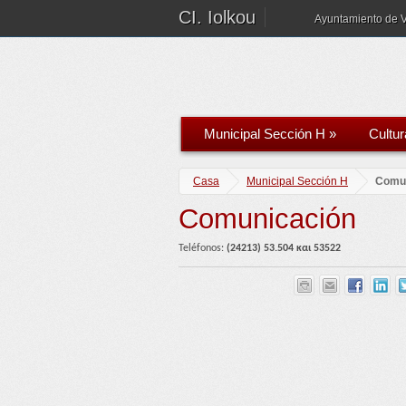
CI. Iolkou
Ayuntamiento de 
Municipal Sección H
»
Cultur
Casa
Municipal Sección H
Comu
Comunicación
Teléfonos:
(2421
3)
5
3.
504 και 53522