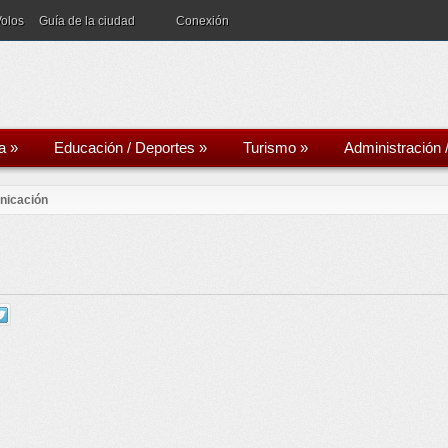
Volos
Guía de la ciudad
Conexión
a
»
Educación / Deportes
»
Turismo
»
Administración 
nicación