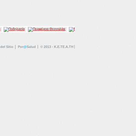
del Sitio
Por
@
Salud
© 2013 - K.E.TE.A.TH