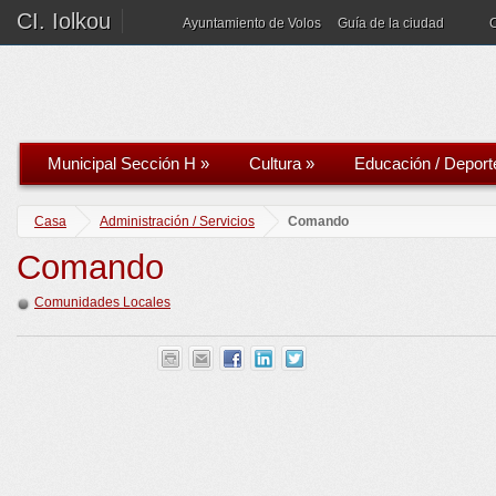
CI. Iolkou
Ayuntamiento de Volos
Guía de la ciudad
Municipal Sección H
»
Cultura
»
Educación / Deport
Casa
Administración / Servicios
Comando
Comando
Comunidades Locales