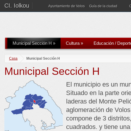
CI. Iolkou
Ayuntamiento de Volos
Guía de la ciudad
Municipal Sección H
»
Cultura
»
Educación / Deport
Casa
Municipal Sección H
Municipal Sección H
El municipio es un mun
Situado en la parte orie
laderas del Monte Pelió
aglomeración de Volos 
compone de 3 distritos
cuadrados. y tiene una