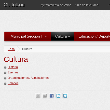
CI. Iolkou
Ayuntamiento de Volos
Guía de la ciudad
Municipal Sección H
»
Cultura
»
Educación / Deport
Casa
Cultura
Cultura
Historia
Eventos
Organizaciones / Asociaciones
Enlaces