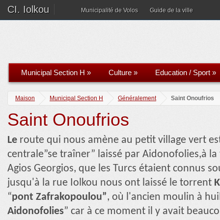
CI. Iolkou
Municipalité de Volos
Guide de la ville
Municipal Section H
»
Culture
»
Education / Sport
»
Maison
Municipal Section H
Généralement
Saint Onoufrios
Saint Onoufrios
Le
route qui nous amène au petit village vert est
centrale”se traîner” laissé par Aidonofolies,à la 
Agios Georgios, que les Turcs étaient connus s
jusqu'à la rue Iolkou nous ont laissé le torrent
K
“
pont
Zafrakopoulou”
, où l'ancien moulin à hui
Aidonofolies
” car à ce moment il y avait beauco