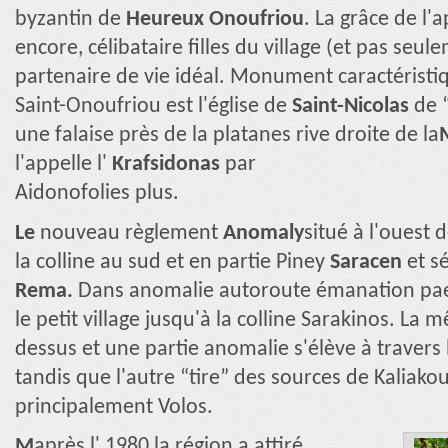
byzantin de
Heureux Onoufriou
. La grâce de l'
encore, célibataire filles du village (et pas seu
partenaire de vie idéal. Monument caractéristiq
Saint-Onoufriou est l'église de
Saint-Nicolas
de “
une falaise près de la platanes rive droite de la
l'appelle l'
Krafsidonas
par
Aidonofolies plus.
Le
nouveau règlement
Anomaly
situé à l'ouest 
la colline au sud et en partie Piney
Saracen
et sé
Rema.
Dans anomalie autoroute émanation paeia
le petit village jusqu'à la colline Sarakinos. La
dessus et une partie anomalie s'élève à travers
tandis que l'autre “tire” des sources de Kaliako
principalement Volos.
M
après l' 1980 la région a attiré