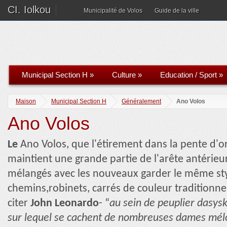
CI. Iolkou
Municipalité de Volos
Guide de la ville
Municipal Section H
»
Culture
»
Education / Sport
»
Maison
Municipal Section H
Généralement
Ano Volos
Ano Volos
Le
Ano Volos, que l'étirement dans la pente d'ori
maintient une grande partie de l'arête antérieu
mélangés avec les nouveaux garder le même styl
chemins,robinets, carrés de couleur traditionnell
citer
John Leonardo
- “
au sein de peuplier dasysk
sur lequel se cachent de nombreuses dames mélod