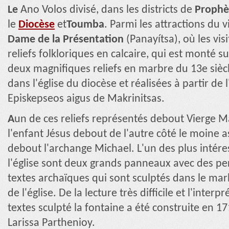
Le
Ano Volos divisé, dans les districts de
Prophèt
le
Diocèse
et
Toumba
. Parmi les attractions du v
Dame de la Présentation
(Panayítsa), où les vi
reliefs folkloriques en calcaire, qui est monté su
deux magnifiques reliefs en marbre du 13e siècl
dans l'église du diocèse et réalisées à partir de
Episkepseos aigus de Makrinitsas.
A
un de ces reliefs représentés debout Vierge M
l'enfant Jésus debout de l'autre côté le moine as
debout l'archange Michael. L'un des plus intére
l'église sont deux grands panneaux avec des pe
textes archaïques qui sont sculptés dans le mar
de l'église. De la lecture très difficile et l'interp
textes sculpté la fontaine a été construite en 
Larissa Parthenioy.