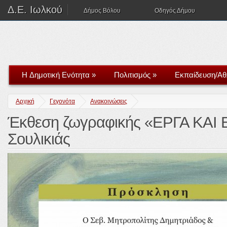
Δ.Ε. Ιωλκού
Δήμος Βόλου
Οδηγός Δήμου
H Δημοτική Ενότητα
»
Πολιτισμός
»
Εκπαίδευση/Αθ
Αρχική
Γεγονότα
Ανακοινώσεις
Έκθεση ζωγραφικής «ΕΡΓΑ ΚΑΙ
Σουλικιάς