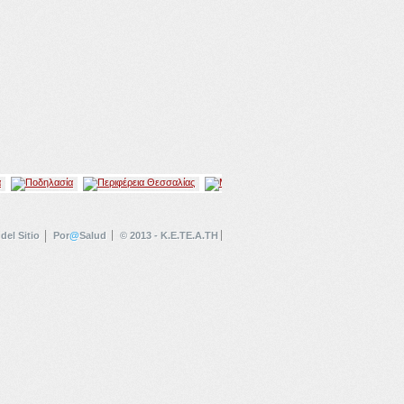
del Sitio
Por
@
Salud
© 2013 - K.E.TE.A.TH