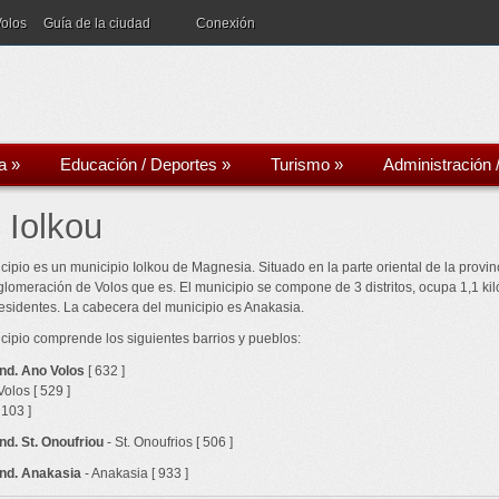
Volos
Guía de la ciudad
Conexión
a
»
Educación / Deportes
»
Turismo
»
Administración 
 Iolkou
cipio es un municipio Iolkou de Magnesia. Situado en la parte oriental de la provinc
glomeración de Volos que es. El municipio se compone de 3 distritos, ocupa 1,1 kil
esidentes. La cabecera del municipio es Anakasia.
cipio comprende los siguientes barrios y pueblos:
nd. Ano Volos
[ 632 ]
Volos [ 529 ]
 103 ]
nd. St. Onoufriou
- St. Onoufrios [ 506 ]
nd. Anakasia
- Anakasia [ 933 ]