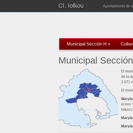
CI. Iolkou
Ayuntamiento de 
Municipal Sección H
»
Cultur
Municipal Sección
El muni
de la a
2.071 r
El muni
Maryla
el Ano 
Iolkos [
Maryla
Maryla