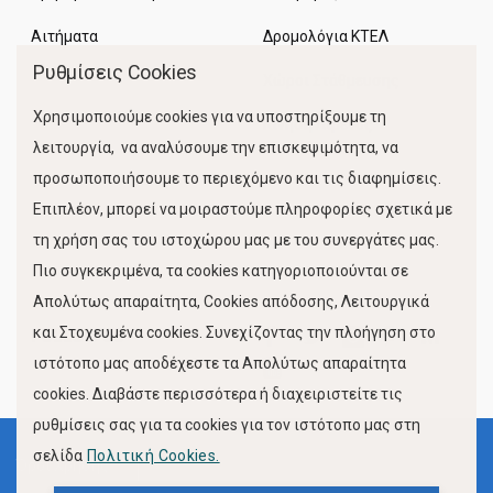
Αιτήματα
Δρομολόγια ΚΤΕΛ
Ρυθμίσεις Cookies
Χώροι Στάθμευσης
Χρησιμοποιούμε cookies για να υποστηρίξουμε τη
Κίνηση Λιμένος
λειτουργία, να αναλύσουμε την επισκεψιμότητα, να
προσωποποιήσουμε το περιεχόμενο και τις διαφημίσεις.
Επιπλέον, μπορεί να μοιραστούμε πληροφορίες σχετικά με
τη χρήση σας του ιστοχώρου μας με του συνεργάτες μας.
Πιο συγκεκριμένα, τα cookies κατηγοριοποιούνται σε
Απολύτως απαραίτητα, Cookies απόδοσης, Λειτουργικά
και Στοχευμένα cookies. Συνεχίζοντας την πλοήγηση στο
FOLLOW US
ιστότοπο μας αποδέχεστε τα Απολύτως απαραίτητα
cookies. Διαβάστε περισσότερα ή διαχειριστείτε τις
ρυθμίσεις σας για τα cookies για τον ιστότοπο μας στη
σελίδα
Πολιτική Cookies.
Όροι Χρήσης