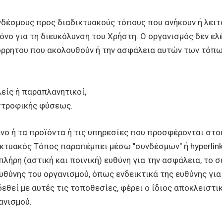
νδέσμους προς διαδικτυακούς τόπους που ανήκουν ή λειτ
νο για τη διευκόλυνση του Χρήστη. Ο οργανισμός δεν ελέ
πόρρητου που ακολουθούν ή την ασφάλεια αυτών των τόπων
ελείς ή παραπλανητικοί,
αστροφικής φύσεως.
νο ή τα προϊόντα ή τις υπηρεσίες που προσφέρονται στο
τυακός Τόπος παραπέμπει μέσω "συνδέσμων" ή hyperlinks
λήρη (αστική και ποινική) ευθύνη για την ασφάλεια, το 
υθύνης του οργανισμού, όπως ενδεικτικά της ευθύνης γι
εθεί με αυτές τις τοποθεσίες, φέρει ο ίδιος αποκλειστικ
ανισμού.