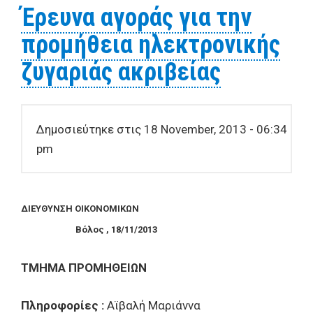
δύο αριθμομηχανών γραφείου
Έρευνα αγοράς για την
προμήθεια ηλεκτρονικής
ζυγαριάς ακριβείας
Δημοσιεύτηκε στις 18 November, 2013 - 06:34
pm
ΔIEYΘYNΣH OIKONOMIKΩN
Bόλος , 18/11/2013
TMHMA
Π
POMH
Θ
EI
Ω
N
Πληροφορίες :
Αϊβαλή Μαριάννα