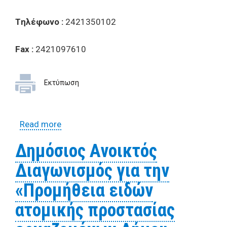
Tηλέφωνο :
2421350102
Fax
:
2421097610
Εκτύπωση
Read more
about Έρευνα αγοράς για την προμήθεια
ηλεκτρονικής ζυγαριάς ακριβείας
Δημόσιος Ανοικτός
Διαγωνισμός για την
«Προμήθεια ειδών
ατομικής προστασίας