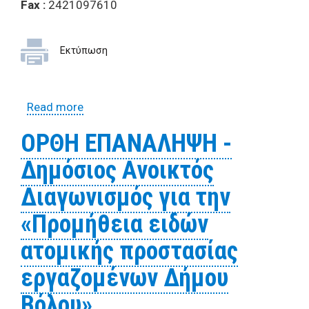
Fax
:
2421097610
Εκτύπωση
Read more
about Έρευνα αγοράς για την προμήθεια
λαδιών, μπουζί και ελαστικών
ΟΡΘΗ ΕΠΑΝΑΛΗΨΗ -
Δημόσιος Ανοικτός
Διαγωνισμός για την
«Προμήθεια ειδών
ατομικής προστασίας
εργαζομένων Δήμου
Βόλου»,