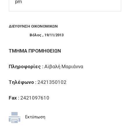
pm
ΔIEYΘYNΣH OIKONOMIKΩN
Bόλος , 19/11/2013
TMHMA
Π
POMH
Θ
EI
Ω
N
Πληροφορίες :
Αϊβαλή Μαριάννα
Tηλέφωνο :
2421350102
Fax
:
2421097610
Εκτύπωση