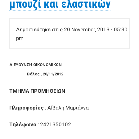
μπουζί και ελαστικών
Δημοσιεύτηκε στις 20 November, 2013 - 05:30
pm
ΔIEYΘYNΣH OIKONOMIKΩN
Bόλος , 20/11/2012
TMHMA
Π
POMH
Θ
EI
Ω
N
Πληροφορίες :
ΑΪβαλή Μαριάννα
Tηλέφωνο :
2421350102