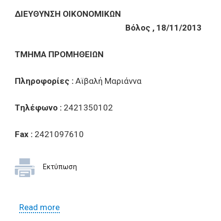
ΔIEYΘYNΣH OIKONOMIKΩN
Bόλος , 18/11/2013
TMHMA
Π
POMH
Θ
EI
Ω
N
Πληροφορίες :
Αϊβαλή Μαριάννα
Tηλέφωνο :
2421350102
Fax
:
2421097610
Εκτύπωση
Read more
about Έρευνα αγοράς για την προμήθεια