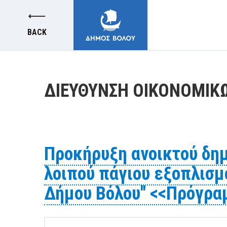
BACK
ΔΙΕΥΘΥΝΣΗ ΟΙΚΟΝΟΜΙΚ
MUNICIPALITY
Προκήρυξη ανοικτού δημ
CITIZENS
λοιπού πάγιου εξοπλισ
Δήμου Βόλου" <<Πρόγρα
E-SERVICES