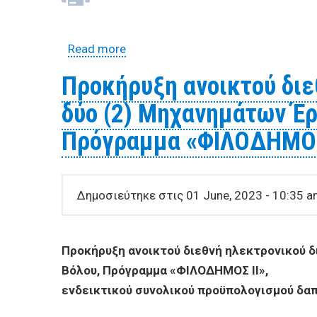
Read more
about ΔΙΑΚΗΡΥΞΗ ΑΝΟΙΚΤΟΥ ΔΙΕΘΝ
Προστασίας, ΚΑΠΗ και Δημόσιας Υγε
Προκήρυξη ανοικτού διε
και προμήθεια φρέσκου γάλακτος δι
δύο (2) Μηχανημάτων Έρ
ΒΟΛΟΥ, διάρκειας δύο (2) ετών
Πρόγραμμα «ΦΙΛΟΔΗΜΟΣ
Δημοσιεύτηκε στις 01 June, 2023 - 10:35 
Προκήρυξη ανοικτού διεθνή ηλεκτρονικού δ
Βόλου, Πρόγραμμα «ΦΙΛΟΔΗΜΟΣ ΙΙ»,
ενδεικτικού συνολικού προϋπολογισμού δα