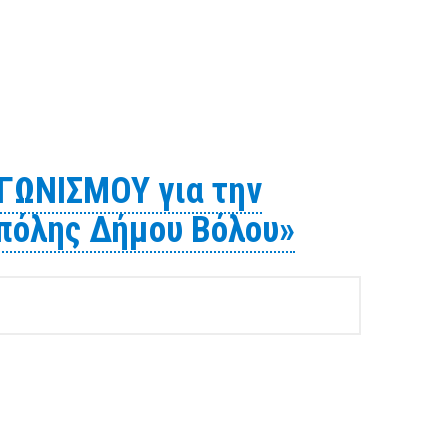
ηχανημάτων Έργου και τριών (3) Φορτηγών του Δήμου
ΩΝΙΣΜΟΥ για την
 πόλης Δήμου Βόλου»