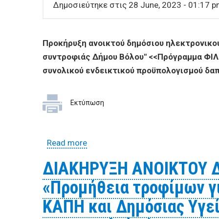
BUSINESSES
Δημοσιεύτηκε στις 28 June, 2023 - 01:17 
VISITORS
Προκήρυξη ανοικτού δημόσιου ηλεκτρονικού
συντροφιάς Δήμου Βόλου" <<Πρόγραμμα ΦΙΛ
συνολικού ενδεικτικού προϋπολογισμού δα
Εκτύπωση
Read more
about Προκήρυξη ανοικτού δημόσι
συντροφιάς Δήμου Βόλου"
ΔΙΑΚΗΡΥΞΗ ΑΝΟΙΚΤΟΥ Δ
«Προμήθεια τροφίμων γι
ΚΑΠΗ και Δημόσιας Υγε