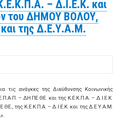
Ε.Κ.Π.Α. – Δ.Ι.Ε.Κ. και
ων του ΔΗΜΟΥ ΒΟΛΟΥ,
 και της Δ.Ε.Υ.Α.Μ.
 τις ανάγκες της Διεύθυνσης Κοινωνικής
Π. – ΔΗ.ΠΕ.ΘΕ. και της Κ.Ε.Κ.Π.Α. – Δ.Ι.Ε.Κ.
 της Κ.Ε.Κ.Π.Α. – Δ.Ι.Ε.Κ. και της Δ.Ε.Υ.Α.Μ.
».