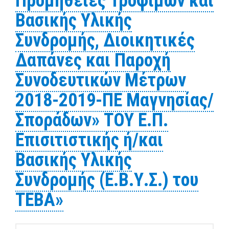
Προμήθειες Τροφίμων και
Βασικής Υλικής
Συνδρομής, Διοικητικές
Δαπάνες και Παροχή
Συνοδευτικών Μέτρων
2018-2019-ΠΕ Μαγνησίας/
Σποράδων» ΤΟΥ Ε.Π.
Επισιτιστικής ή/και
Βασικής Υλικής
Συνδρομής (Ε.Β.Υ.Σ.) του
ΤΕΒΑ»