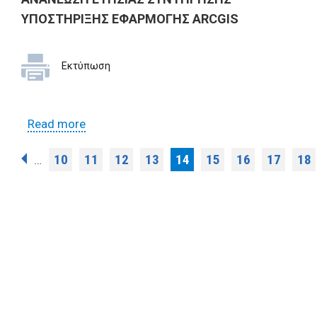
ΥΠΟΣΤΗΡΙΞΗΣ ΕΦΑΡΜΟΓΗΣ ARCGIS
Εκτύπωση
Read more
about ΠΡΟΣΚΛΗΣΗ ΥΠΟΒΟΛΗΣ
ΠΡΟΣΦΟΡΑΣ ΚΑΙ ΔΙΚΑΙΟΛΟΓΗΤΙΚΩΝ ΓΙΑ
Pages
10
11
12
13
14
15
16
17
18
…
ΤΗΝ ΑΝΑΝΕΩΣΗ ΕΤΗΣΙΑΣ ΣΥΝΤΗΡΗΣΗΣ
ΥΠΟΣΤΗΡΙΞΗΣ ΕΦΑΡΜΟΓΗΣ ARCGIS