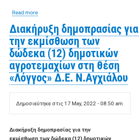
Read more
about ΔΙΑΚΗΡΥΞΗ ΓΙΑ ΤΗΝ
ΕΚΜΙΣΘΩΣΗ ΤΟΥ ΔΗΜΟΤΙΚΟΥ ΚΤΙΡΙΟΥ-
Διακήρυξη δημοπρασίας για
ΚΑΤΑΣΤΗΜΑΤΟΣ ΥΓΕΙΟΝΟΜΙΚΟΥ
την εκμίσθωση των
ΕΝΔΙΑΦΕΡΟΝΤΟΣ ΣΤΗΝ ΠΡΟΕΚΤΑΣΗ ΤΗΣ
ΟΔΟΥ ΙΑΤΡΟΥ ΤΖΑΝΟΥ ΣΤΟ ΠΑΡΑΛΙΑΚΟ
δώδεκα (12) δημοτικών
ΠΑΡΚΟ ΑΝΑΥΡΟΥ
αγροτεμαχίων στη θέση
«Λόγγος» Δ.Ε. Ν.Αγχιάλου
Δημοσιεύτηκε στις 17 May, 2022 - 08:50 am
Διακήρυξη δημοπρασίας για την
εκμίσθωση των δώδεκα (12)
δημοτικών