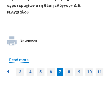
αγροτεμαχίων στη θέση «Λόγγος» Δ.Ε.
Ν.Αγχιάλου
Εκτύπωση
Read more
about Διακήρυξη δημοπρασίας για την
εκμίσθωση των δώδεκα (12) δημοτικών
Pages
3
4
5
6
7
8
9
10
11
…
αγροτεμαχίων στη θέση «Λόγγος» Δ.Ε.
Ν.Αγχιάλου