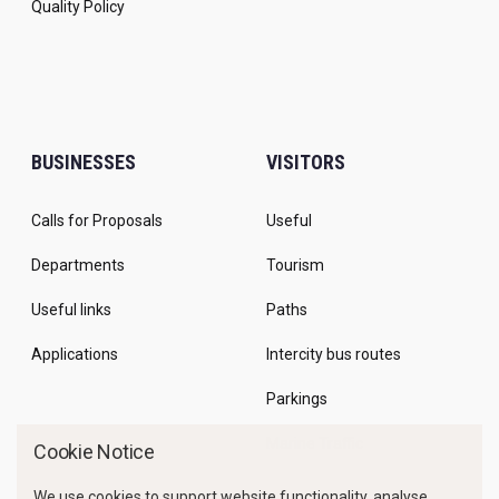
Quality Policy
BUSINESSES
VISITORS
Calls for Proposals
Useful
Departments
Tourism
Useful links
Paths
Applications
Intercity bus routes
Parkings
Marine Traffic
Cookie Notice
We use cookies to support website functionality, analyse