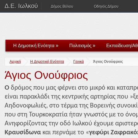
Δ.Ε. Ιωλκού
Δήμος Βόλου
Οδηγός Δήμου
H Δημοτική Ενότητα
»
Πολιτισμός
»
Εκπαίδευση/Αθ
Αρχική
H Δημοτική Ενότητα
Γενικά
Άγιος Ονούφριος
Άγιος Ονούφριος
Ο
δρόμος που μας φέρνει στο μικρό και καταπρ
είναι παρακλάδι της κεντρικής αρτηρίας που »ξ
Αηδονοφωλιές, στο τέρμα της Βορεινής συνοικί
που στη Τουρκοκρατία ήταν γνωστός με το όν
Ανηφορίζοντας την οδό Ιωλκού έχουμε αριστερ
Κραυσίδωνα
και περνάμε το «
γεφύρι
Ζαφρακό