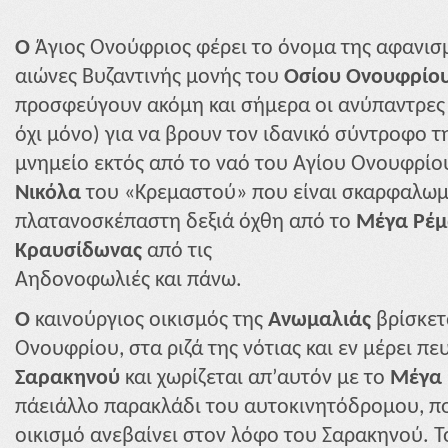
Ο
Άγιος Ονούφριος φέρει το όνομα της αφανισ
αιώνες Βυζαντινής μονής του
Οσίου Ονουφρίο
προσφεύγουν ακόμη και σήμερα οι ανύπαντρες 
όχι μόνο) για να βρουν τον ιδανικό σύντροφο τ
μνημείο εκτός από το ναό του Αγίου Ονουφρίου
Νικόλα
του «Κρεμαστού» που είναι σκαρφαλωμέ
πλατανοσκέπαστη δεξιά όχθη από το
Μέγα Ρέ
Κραυσίδωνας
από τις
Αηδονοφωλιές και πάνω.
Ο
καινούργιος οικισμός της
Ανωμαλιάς
βρίσκετ
Ονουφρίου, στα ριζά της νότιας και εν μέρει π
Σαρακηνού
και χωρίζεται απ’αυτόν με το
Μέγα 
πάειάλλο παρακλάδι του αυτοκινητόδρομου, πο
οικισμό ανεβαίνει στον λόφο του Σαρακηνού. Τ