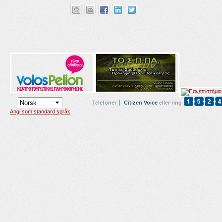
Telefoner
Citizen Voice
eller ring
Angi som standard språk