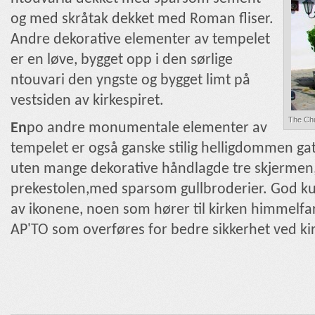
og med skråtak dekket med Roman fliser.
Andre dekorative elementer av tempelet
er en løve, bygget opp i den sørlige
ntouvari den yngste og bygget limt på
vestsiden av kirkespiret.
The Chu
En
po andre monumentale elementer av
tempelet er også ganske stilig helligdommen ga
uten mange dekorative håndlagde tre skjermen
prekestolen,med sparsom gullbroderier. God kun
av ikonene, noen som hører til kirken himmelf
AP'TO som overføres for bedre sikkerhet ved ki