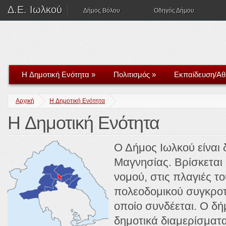
Δ.Ε. Ιωλκού
Δήμος Βόλου
Οδηγός Δήμου
H Δημοτική Ενότητα
»
Πολιτισμός
»
Εκπαίδευση/Αθ
Αρχική
H Δημοτική Ενότητα
H Δημοτική Ενότητα
Ο Δήμος Ιωλκού είναι
Μαγνησίας. Βρίσκεται 
νομού, στις πλαγιές το
πολεοδομικού συγκροτ
οποίο συνδέεται. Ο δή
δημοτικά διαμερίσματα