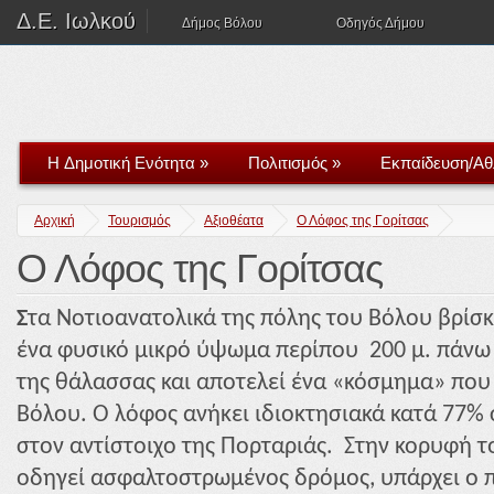
Δ.Ε. Ιωλκού
Δήμος Βόλου
Οδηγός Δήμου
H Δημοτική Ενότητα
»
Πολιτισμός
»
Εκπαίδευση/Αθ
Αρχική
Τουρισμός
Αξιοθέατα
Ο Λόφος της Γορίτσας
Ο Λόφος της Γορίτσας
Σ
τα Νοτιοανατολικά της πόλης του Βόλου βρίσκ
ένα φυσικό μικρό ύψωμα περίπου 200 μ. πάνω 
της θάλασσας και αποτελεί ένα «κόσμημα» που
Βόλου. Ο λόφος ανήκει ιδιοκτησιακά κατά 77% 
στον αντίστοιχο της Πορταριάς. Στην κορυφή 
οδηγεί ασφαλτοστρωμένος δρόμος, υπάρχει ο 