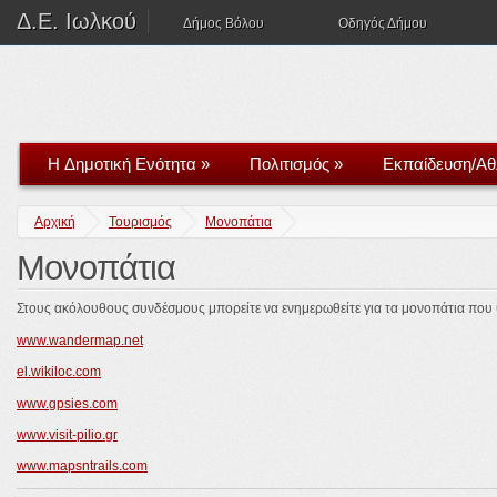
Δ.Ε. Ιωλκού
Δήμος Βόλου
Οδηγός Δήμου
H Δημοτική Ενότητα
»
Πολιτισμός
»
Εκπαίδευση/Αθ
Αρχική
Τουρισμός
Μονοπάτια
Μονοπάτια
Στους ακόλουθους συνδέσμους μπορείτε να ενημερωθείτε για τα μονοπάτια που 
www.wandermap.net
el.wikiloc.com
www.gpsies.com
www.visit-pilio.gr
www.mapsntrails.com