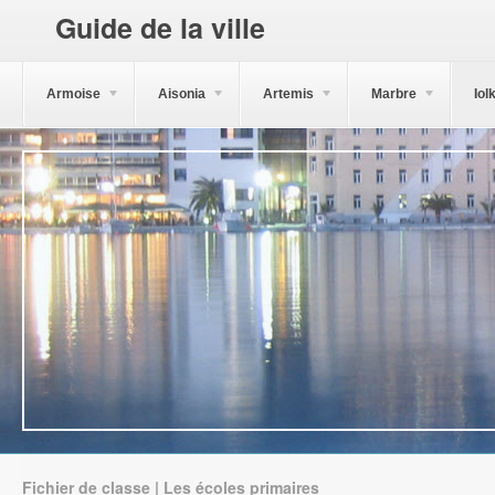
Guide de la ville
Armoise
Aisonia
Artemis
Marbre
Iol
Fichier de classe | Les écoles primaires