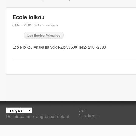
Ecole Iolkou
6 Mars 2012 |
0 Commentaires
Les Écoles Primaires
Ecole Iolkou Anakasia Volos-Zip 38500 Tel:24210 72383
Lien
Plan du site
Définir comme langue par défaut