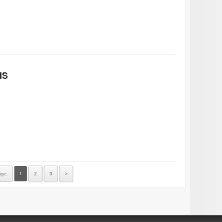
HS
age:
1
2
3
>