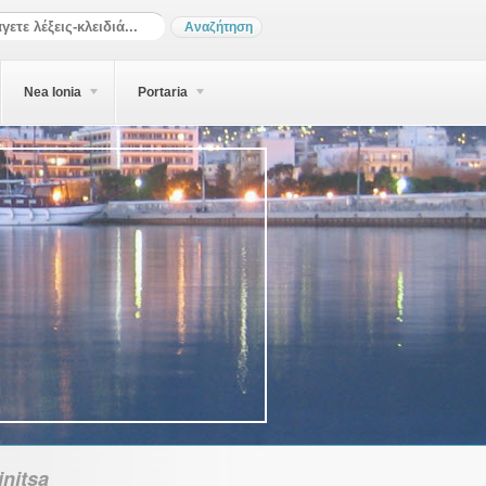
Nea Ionia
Portaria
initsa