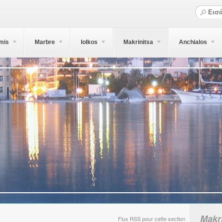
mis
Marbre
Iolkos
Makrinitsa
Anchialos
Makr
Flux RSS pour cette section