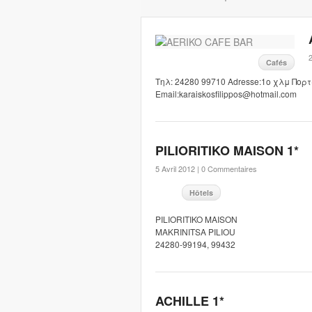
2
Cafés
Τηλ: 24280 99710 Adresse:1ο χλμ Πορτα
Email:karaiskosfilippos@hotmail.com
PILIORITIKO MAISON 1*
5 Avril 2012 |
0 Commentaires
Hôtels
PILIORITIKO MAISON
MAKRINITSA PILIOU
24280-99194, 99432
ACHILLE 1*