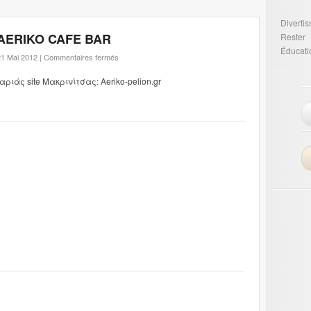
Diverti
AERIKO CAFE BAR
Rester
Éducati
1 Mai 2012 |
Commentaires fermés
ριάς site Μακρινίτσας: Aeriko-pelion.gr