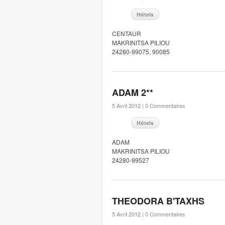
Hôtels
CENTAUR
MAKRINITSA PILIOU
24280-99075, 90085
ADAM 2**
5 Avril 2012 |
0 Commentaires
Hôtels
ADAM
MAKRINITSA PILIOU
24280-99527
THEODORA B'TAXHS
5 Avril 2012 |
0 Commentaires