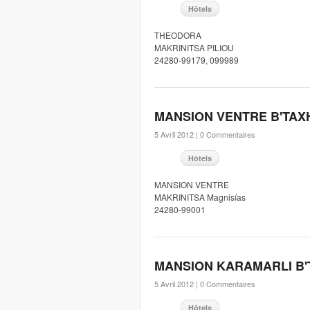
Hôtels
THEODORA
MAKRINITSA PILIOU
24280-99179, 099989
MANSION VENTRE B'TAX
5 Avril 2012 |
0 Commentaires
Hôtels
MANSION VENTRE
MAKRINITSA Magnisías
24280-99001
MANSION KARAMARLI B'
5 Avril 2012 |
0 Commentaires
Hôtels