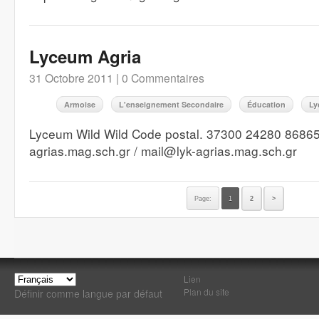
Lyceum Agria
31 Octobre 2011 |
0 Commentaires
Armoise
L'enseignement Secondaire
Éducation
Ly
Lyceum Wild Wild Code postal. 37300 24280 86865 h
agrias.mag.sch.gr / mail@lyk-agrias.mag.sch.gr
Page:
1
2
>
Lien
Plan du site
Définir comme langue par défaut