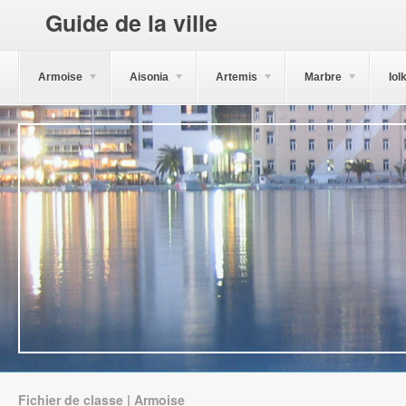
Guide de la ville
Armoise
Aisonia
Artemis
Marbre
Iol
Fichier de classe | Armoise