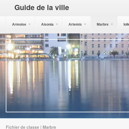
Guide de la ville
Armoise
Aisonia
Artemis
Marbre
Iol
Fichier de classe | Marbre