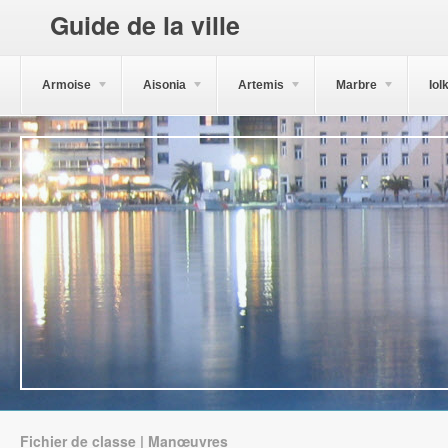
Guide de la ville
Armoise
Aisonia
Artemis
Marbre
Iol
Fichier de classe | Manœuvres