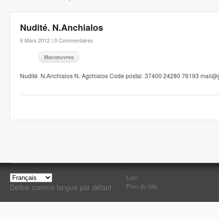
Nudité. N.Anchialos
6 Mars 2012 |
0 Commentaires
Manœuvres
Nudité. N.Anchialos N. Agchialos Code postal. 37400 24280 76193 mail@
Lien
Plan du site
Définir comme langue par défaut