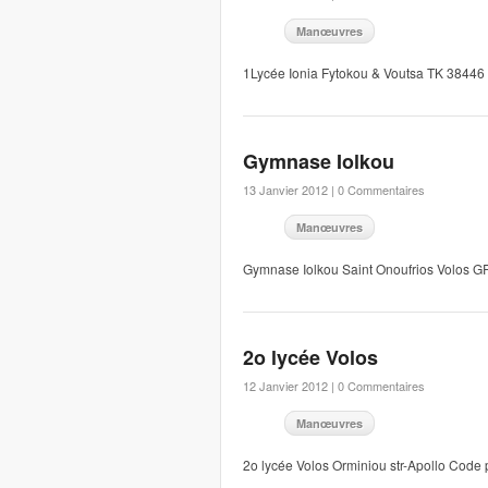
Manœuvres
1Lycée Ionia Fytokou & Voutsa TK 3844
Gymnase Iolkou
13 Janvier 2012 |
0 Commentaires
Manœuvres
Gymnase Iolkou Saint Onoufrios Volos 
2o lycée Volos
12 Janvier 2012 |
0 Commentaires
Manœuvres
2o lycée Volos Orminiou str-Apollo Cod