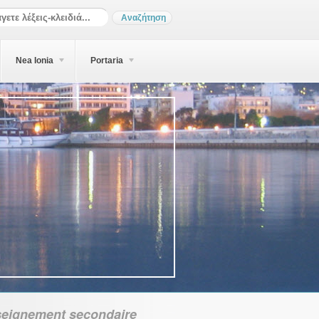
Nea Ionia
Portaria
seignement secondaire