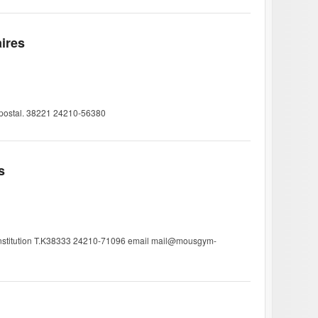
aires
e postal. 38221 24210-56380
s
nstitution T.K38333 24210-71096 email mail@mousgym-