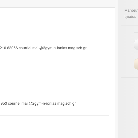
Manœuv
Lycées
4210 63066 courriel mail@3gym-n-ionias.mag.sch.gr
0953 courriel mail@2gym-n-ionias.mag.sch.gr