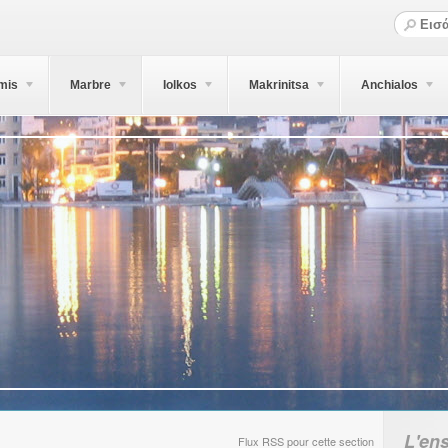
mis
Marbre
Iolkos
Makrinitsa
Anchialos
L'en
Flux RSS pour cette section