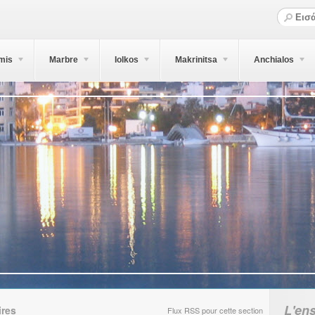
mis
Marbre
Iolkos
Makrinitsa
Anchialos
L'en
ires
Flux RSS pour cette section