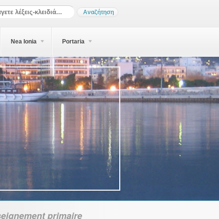
Nea Ionia
Portaria
seignement primaire