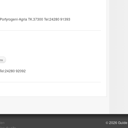
 Porfyrogeni-Agria TK.37300 Tel:24280 91393
es
 Tel:24280 92092
ien
© 2026 Guide d
lan du site