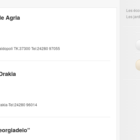
Les éco
le Agria
Les jard
Paidopoli TK.37300 Tel:24280 97055
Drakia
rakia-Tel:24280 96014
eorgiadeio”