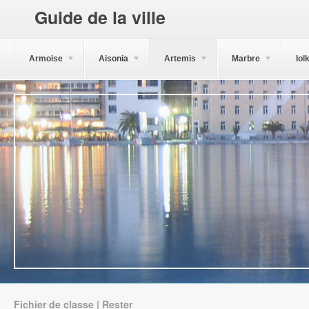
Guide de la ville
Armoise
Aisonia
Artemis
Marbre
Iol
Fichier de classe | Rester