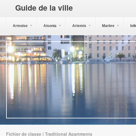
Guide de la ville
Armoise
Aisonia
Artemis
Marbre
Iol
Fichier de classe | Traditional Apartments