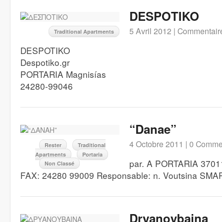
DESPOTIKO
5 Avril 2012 |
Commentaire
Traditional Apartments
DESPOTIKO
Despotiko.gr
PORTARIA Magnisías
24280-99046
“Danae”
4 Octobre 2011 |
0 Comme
Rester
Traditional
Apartments
Portaria
par. A PORTARIA 3701
Non Classé
FAX: 24280 99009 Responsable: n. Voutsina SM
Dryanoybaina