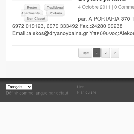
4 Octobre 2011 |
0 Comme
Rester
Traditional
Apartments
Portaria
par. A PORTARIA 370 1
Non Classé
6972 019123, 6979 333492 Fax.:24280 99238
Email.:alekos@dryanoybaina.gr Υπεύθυνος:Alekos
Page:
1
2
>
Lien
Plan du site
Définir comme langue par défaut