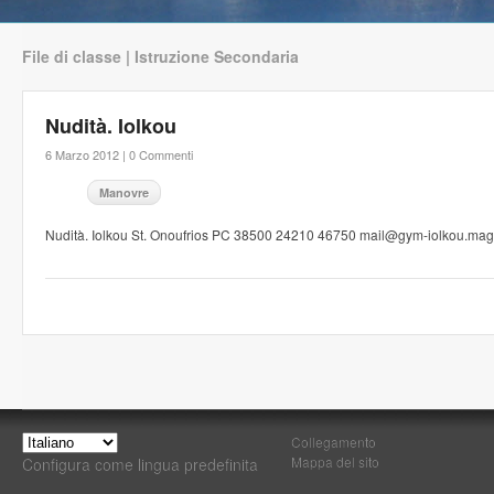
File di classe | Istruzione Secondaria
Nudità. Iolkou
6 Marzo 2012 |
0 Commenti
Manovre
Nudità. Iolkou St. Onoufrios PC 38500 24210 46750 mail@gym-iolkou.mag
Collegamento
Mappa del sito
Configura come lingua predefinita