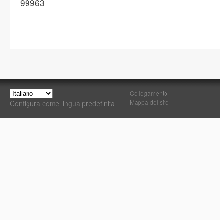
99963
Collegamento
Mappa del sito
Configura come lingua predefinita