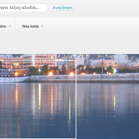
alos
Nea Ionia