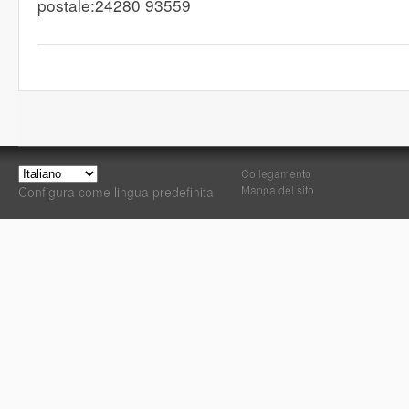
postale:24280 93559
Collegamento
Mappa del sito
Configura come lingua predefinita