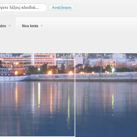
alos
Nea Ionia