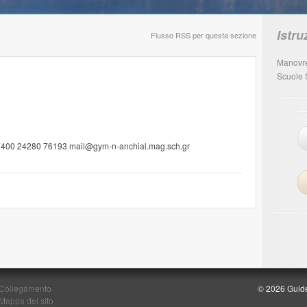
Istr
Flusso RSS per questa sezione
Manovr
Scuole 
37400 24280 76193 mail@gym-n-anchial.mag.sch.gr
Collegamento
© 2026 Guide 
Mappa del sito