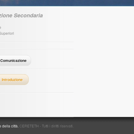
uzione Secondaria
e
Superiori
Comunicazione
Introduzione
della città.
CERETETH - Tutti i diritti riservati.