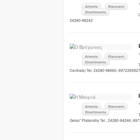
1
Artemis
Ristoranti
Divertimento
24280-96242
1
Artemis
Ristoranti
Divertimento
Centrale) Tel. 24280-96660, 697226592
1
Artemis
Ristoranti
Divertimento
T
Gelso" Platanidia Tel.. 24280-94246, 6