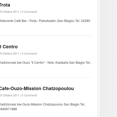
Trota
9 Ottobre 2011 |
0 Commenti
Ristorante Café Bar «Trota» Paleokastro (San Biagio) Tel. 24280-
Il Centro
9 Ottobre 2011 |
0 Commenti
Tradizionale bar-Ouzo "Il Centro" - Nick. Koptsalis San Biagio Tel..
Cafe-Ouzo-Mission Chatzopoulou
9 Ottobre 2011 |
0 Commenti
Tradizionale bar-Ouzo-Mission Chatzopoulou San Biagio Tel..
6946971888