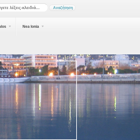
alos
Nea Ionia