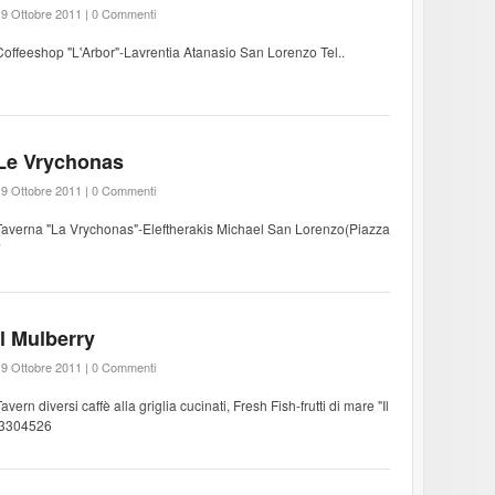
9 Ottobre 2011 |
0 Commenti
Coffeeshop "L'Arbor"-Lavrentia Atanasio San Lorenzo Tel..
Le Vrychonas
9 Ottobre 2011 |
0 Commenti
Taverna "La Vrychonas"-Eleftherakis Michael San Lorenzo(Piazza
7
Il Mulberry
9 Ottobre 2011 |
0 Commenti
avern diversi caffè alla griglia cucinati, Fresh Fish-frutti di mare "Il
973304526