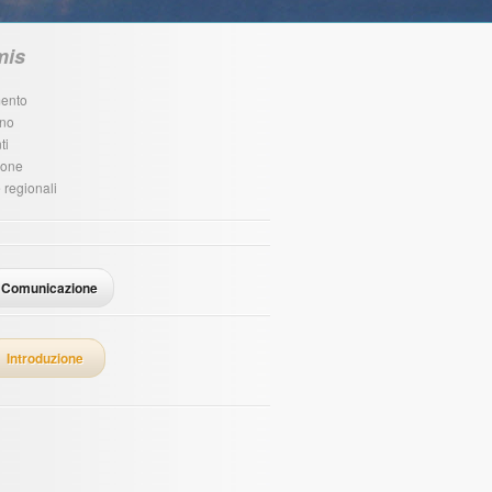
mis
mento
rno
ti
ione
 regionali
Comunicazione
Introduzione