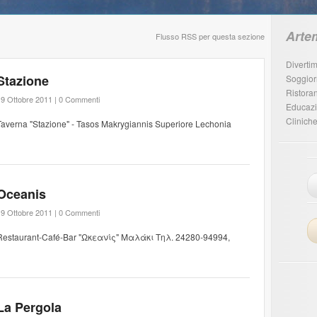
Arte
Flusso RSS per questa sezione
Diverti
Stazione
Soggio
Ristoran
9 Ottobre 2011 |
0 Commenti
Educaz
Cliniche
Taverna "Stazione" - Tasos Makrygiannis Superiore Lechonia
Oceanis
9 Ottobre 2011 |
0 Commenti
Restaurant-Café-Bar "Ωκεανίς" Μαλάκι Τηλ. 24280-94994,
La Pergola