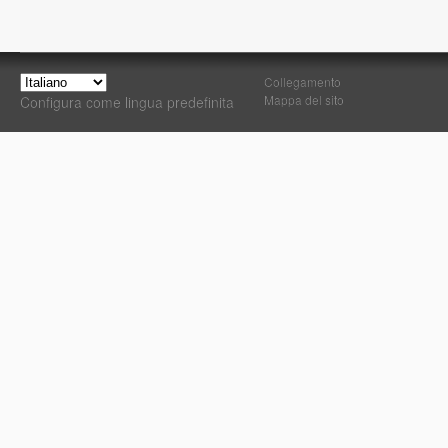
Collegamento
Mappa del sito
Configura come lingua predefinita