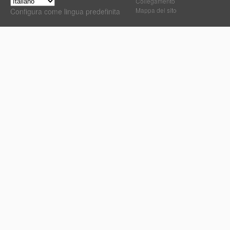
Collegamento
Mappa del sito
Configura come lingua predefinita