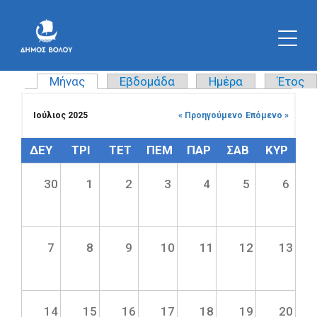
Μήνας
(ενεργή καρτέλα)
Εβδομάδα
Ημέρα
Έτος
Πρωτεύουσες καρτέλες
Ιούλιος 2025
« Προηγούμενο
Επόμενο »
ΔΕΥ
ΤΡΊ
ΤΕΤ
ΠΈΜ
ΠΑΡ
ΣΆΒ
ΚΥΡ
30
1
2
3
4
5
6
7
8
9
10
11
12
13
14
15
16
17
18
19
20