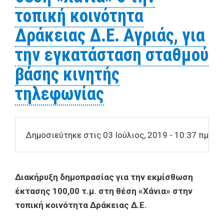
τοπική κοινότητα
Δράκειας Δ.Ε. Αγριάς, για
την εγκατάσταση σταθμού
βάσης κινητής
τηλεφωνίας
Δημοσιεύτηκε στις 03 Ιούλιος, 2019 - 10:37 πμ
Διακήρυξη
δημοπρασίας
για την
εκμίσθωση
έκτασης
100,00 τ.μ. στη
θέση
«
Xά
νια
» στην
τοπική
κοινότητα
Δ
ρ
ά
κειας
Δ
.
Ε
.