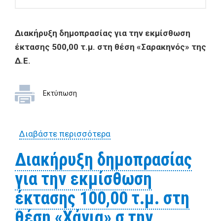
Δ
ιακήρυξη
δημοπρασίας
για την
εκμίσθωση
έκτασης
500,00 τ.μ. στη
θέση
«
Σαρακηνός
» της
Δ
.
Ε
.
Εκτύπωση
Διαβάστε περισσότερα
για Διακήρυξη δημοπρασίας
για την εκμίσθωση έκτασης
Διακήρυξη δημοπρασίας
500,00 τ.μ. στη θέση
για την εκμίσθωση
«Σαρακηνός» της Δ.Ε.
Μακρινίτσας για την
έκτασης 100,00 τ.μ. στη
εγκατάσταση σταθμού
θέση «Xάνια» σ την
βάσης κινητής τηλεφωνίας