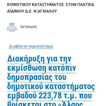
ΚΟΙΝΟΤΙΚΟΥ ΚΑΤΑΣΤΗΜΑΤΟΣ ΣΤΗΝ ΠΛΑΤΕΙΑ
ΑΪΔΙΝΙΟΥ Δ.Ε. Ν.ΑΓΧΙΑΛΟΥ
Εκτύπωση
Διαβάστε περισσότερα
για ΔΙΑΚΗΡΥΞΗ ΓΙΑ ΤΗΝ
ΕΚΜΙΣΘΩΣΗ ΤΟΥ
Διακήρυξη για την
ΚΟΙΝΟΤΙΚΟΥ
εκμίσθωση κατόπιν
ΚΑΤΑΣΤΗΜΑΤΟΣ ΣΤΗΝ
ΠΛΑΤΕΙΑ ΑΪΔΙΝΙΟΥ Δ.Ε.
δημοπρασίας του
Ν.ΑΓΧΙΑΛΟΥ
δημοτικού καταστήματος
εμβαδού 223,78 τ.μ. που
βρίσκεται στο «Άλσος