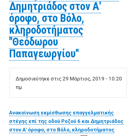
Δημητριάδος στον Α'
όροφο, στο Βόλο,
κληροδοτήματος
"Θεόδωρου
Παπαγεωργίου"
Δημοσιεύτηκε στις 29 Μάρτιος, 2019 - 10:20
πμ
Ανακοίνωση εκμίσθωσης επαγγελματικής
στέγης επί της οδού Ροζού 6 και Δημητριάδος
στον Α' όροφο, στο Βόλο, κληροδοτήματος