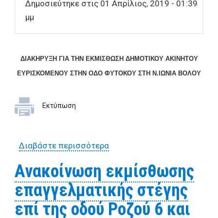
Δημοσιεύτηκε στις 01 Απρίλιος, 2019 - 01:39
μμ
ΔΙΑΚΗΡΥΞΗ ΓΙΑ ΤΗΝ ΕΚΜΙΣΘΩΣΗ
ΔΗΜΟΤΙΚΟΥ ΑΚΙΝΗΤΟΥ
ΕΥΡΙΣΚΟΜΕΝΟΥ
ΣΤΗΝ ΟΔΟ ΦΥΤΟΚΟΥ ΣΤΗ Ν.ΙΩΝΙΑ ΒΟΛΟΥ
Εκτύπωση
Διαβάστε περισσότερα
για Διακήρυξη για την
εκμίσθωση Δημοτικού
Ανακοίνωση εκμίσθωσης
Ακινήτου ευρισκομένου στην
επαγγελματικής στέγης
οδό Φυτόκου στη Ν.Ιωνία
Βόλου
επί της οδού Ροζού 6 και