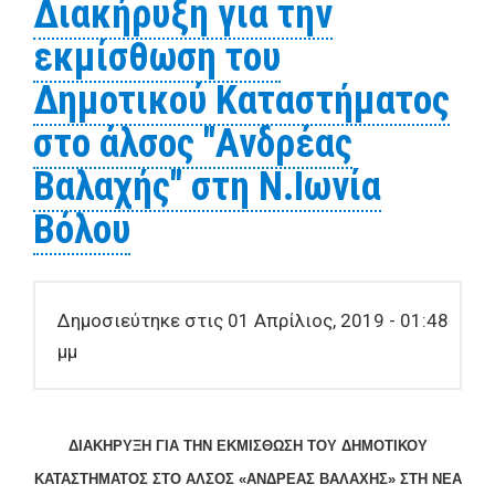
Διακήρυξη για την
500,00 τ.μ. στη θέση
εκμίσθωση του
‘Αηδονάκι’ του οικισμού
Χανίων στην τοπική
Δημοτικού Καταστήματος
κοινότητα Δράκειας
στο άλσος "Ανδρέας
Δ.Ε.Αγριάς για την
εγκατάσταση σταθμού
Βαλαχής" στη Ν.Ιωνία
βάσης κινητής τηλεφωνίας
Βόλου
Δημοσιεύτηκε στις 01 Απρίλιος, 2019 - 01:48
μμ
ΔΙΑΚΗΡΥΞΗ ΓΙΑ ΤΗΝ ΕΚΜΙΣΘΩΣΗ
ΤΟΥ ΔΗΜΟΤΙΚΟΥ
ΚΑΤΑΣΤΗΜΑΤΟΣ
ΣΤΟ ΑΛΣΟΣ «ΑΝΔΡΕΑΣ ΒΑΛΑΧΗΣ» ΣΤΗ ΝΕΑ