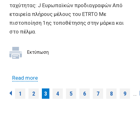
ταχύτητας: J Ευρωπαϊκών προδιαγραφών Από
εταιρεία πλήρους μέλους του ETRTO Με
πιστοποίηση 1ης τοποθέτησης στην μάρκα και
στο πέλμα.
Εκτύπωση
Read more
about ΠΡΟΣΚΛΗΣΗ ΥΠΟΒΟΛΗΣ
ΠΡΟΣΦΟΡΑΣ για την επισκευή οχήματος
Pages
1
2
3
4
5
6
7
8
9
…
τύπου : ΔΙΚΥΚΛΟ, ΤΡΙΚΥΚΛΟ ΚΛΠ με αριθμ.
κυκλοφορίας ΒΤΙ 0251