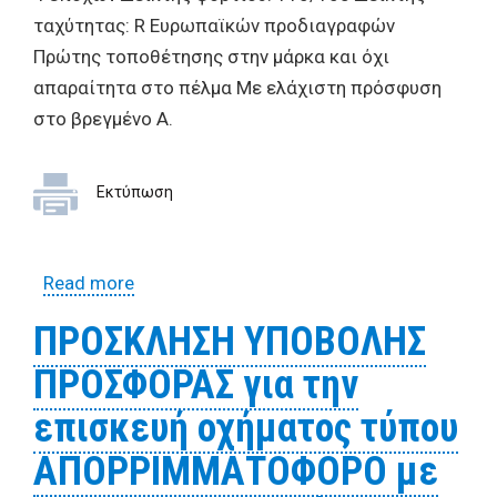
ταχύτητας: R Ευρωπαϊκών προδιαγραφών
Πρώτης τοποθέτησης στην μάρκα και όχι
απαραίτητα στο πέλμα Με ελάχιστη πρόσφυση
στο βρεγμένο Α.
Εκτύπωση
Read more
about ΠΡΟΣΚΛΗΣΗ ΥΠΟΒΟΛΗΣ
ΠΡΟΣΦΟΡΑΣ για την επισκευή οχήματος
ΠΡΟΣΚΛΗΣΗ ΥΠΟΒΟΛΗΣ
τύπου ΑΠΟΡΡΙΜΜΑΤΟΦΟΡΟ με αριθμ.
ΠΡΟΣΦΟΡΑΣ για την
κυκλοφορίας ΚΗΗ 6068
επισκευή οχήματος τύπου
ΑΠΟΡΡΙΜΜΑΤΟΦΟΡΟ με