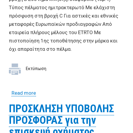
Τύπος πέλματος ημιτρακτερωτό Με ελάχιστη
πρόσφυση στη βροχή C Για αστικές και εθνικές
μεταφορές Ευρωπαϊκών προδιαγραφών Από
εταιρεία πλήρους μέλους του ETRTO Με
πιστοποίηση 1ης τοποθέτησης στην μάρκα και
όχι απαραίτητα στο πέλμα.
Εκτύπωση
Read more
about ΠΡΟΣΚΛΗΣΗ ΥΠΟΒΟΛΗΣ
ΠΡΟΣΦΟΡΑΣ για την επισκευή οχήματος
ΠΡΟΣΚΛΗΣΗ ΥΠΟΒΟΛΗΣ
τύπου ΑΠΟΡΡΙΜΜΑΤΟΦΟΡΟ με αριθμ.
ΠΡΟΣΦΟΡΑΣ για την
κυκλοφορίας ΚΗΗ 2989
επισκευή οχήματος