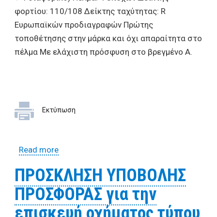
φορτίου: 110/108 Δείκτης ταχύτητας: R
Ευρωπαϊκών προδιαγραφών Πρώτης
τοποθέτησης στην μάρκα και όχι απαραίτητα στο
πέλμα Με ελάχιστη πρόσφυση στο βρεγμένο Α.
Εκτύπωση
Read more
about ΟΡΘΗ ΕΠΑΝΑΛΗΨΗ ΠΡΟΣΚΛΗΣΗ
ΥΠΟΒΟΛΗΣ ΠΡΟΣΦΟΡΑΣ για την επισκευή
ΠΡΟΣΚΛΗΣΗ ΥΠΟΒΟΛΗΣ
οχήματος τύπου ΑΠΟΡΡΙΜΜΑΤΟΦΟΡΟ με
ΠΡΟΣΦΟΡΑΣ για την
αριθμ. κυκλοφορίας ΚΗΗ 6068
επισκευή οχήματος τύπου