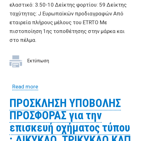
ελαστικό: 3.50-10 Δείκτης φορτίου: 59 Δείκτης
ταχύτητας: J Ευρωπαϊκών προδιαγραφών Από
εταιρεία πλήρους μέλους του ETRTO Με
πιστοποίηση 1ης τοποθέτησης στην μάρκα και
στο πέλμα.
Εκτύπωση
Read more
about ΠΡΟΣΚΛΗΣΗ ΥΠΟΒΟΛΗΣ
ΠΡΟΣΦΟΡΑΣ για την επισκευή οχήματος
ΠΡΟΣΚΛΗΣΗ ΥΠΟΒΟΛΗΣ
τύπου ΔΙΚΥΚΛΟ, ΤΡΙΚΥΚΛΟ ΚΛΠ με αριθμ.
ΠΡΟΣΦΟΡΑΣ για την
κυκλοφορίας ΒΤΙ 0160
επισκευή οχήματος τύπου
: ΔΙΚΥΚΛΟ, ΤΡΙΚΥΚΛΟ ΚΛΠ