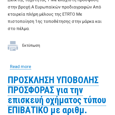
στην βροχή Α Ευρωπαϊκών προδιαγραφών Από
εταιρεία πλήρη μέλους της ETRTO Με
πιστοποίηση 1ης τοποθέτησης στην μάρκα και
στο πέλμα.
Εκτύπωση
Read more
about ΠΡΟΣΚΛΗΣΗ ΥΠΟΒΟΛΗΣ
ΠΡΟΣΦΟΡΑΣ για την επισκευή οχήματος
ΠΡΟΣΚΛΗΣΗ ΥΠΟΒΟΛΗΣ
τύπου ΕΠΙΒΑΤΙΚΟ με αριθμ. κυκλοφορίας
ΠΡΟΣΦΟΡΑΣ για την
ΚΗΙ 4648
επισκευή οχήματος τύπου
ΕΠΙΒΑΤΙΚΟ με αριθμ.