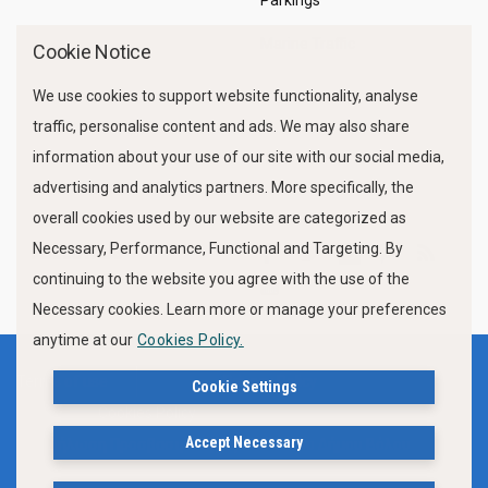
Parkings
Marine Traffic
Cookie Notice
We use cookies to support website functionality, analyse
traffic, personalise content and ads. We may also share
information about your use of our site with our social media,
advertising and analytics partners. More specifically, the
overall cookies used by our website are categorized as
Necessary, Performance, Functional and Targeting. By
FOLLOW US
continuing to the website you agree with the use of the
Necessary cookies. Learn more or manage your preferences
anytime at our
Cookies Policy.
Terms of use
Privacy Policy
Cookie Settings
Cookies Policy
Accept Necessary
Δήλωση Προσβασιμότητας Ιστότοπου Δήμου Βόλου