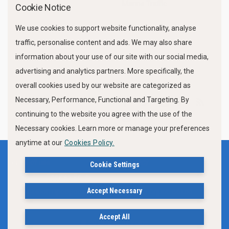
Marine Traffic
Cookie Notice
We use cookies to support website functionality, analyse
traffic, personalise content and ads. We may also share
information about your use of our site with our social media,
advertising and analytics partners. More specifically, the
overall cookies used by our website are categorized as
Necessary, Performance, Functional and Targeting. By
FOLLOW US
continuing to the website you agree with the use of the
Necessary cookies. Learn more or manage your preferences
anytime at our
Cookies Policy.
Terms of use
Privacy Policy
Cookie Settings
Cookies Policy
Accept Necessary
Δήλωση Προσβασιμότητας Ιστότοπου Δήμου Βόλου
Accept All
© 2019, City of Volos