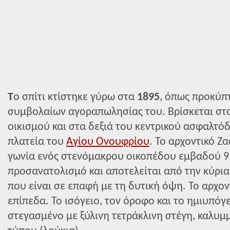
T
o σπίτι κτίστηκε γύρω στα
1895
, όπως προκύπτ
συμβολαίων αγοραπωλησίας του. Βρίσκεται στο
οικισμού και στα δεξιά του κεντρικού ασφαλτόδ
πλατεία του
Αγίου Ονουφρίου
. Το αρχοντικό Ζ
γωνία ενός στενόμακρου οικοπέδου εμβαδού 9
προσανατολισμό και αποτελείται από την κύρια
που είναι σε επαφή με τη δυτική όψη. Το αρχον
επίπεδα. Το ισόγειο, τον όροφο και το ημιυπόγει
στεγασμένο με ξύλινη τετράκλινη στέγη, καλυμ