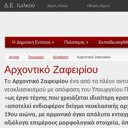
Δ.Ε. Ιωλκού
Δήμος Βόλου
Οδηγός Δήμου
H Δημοτική Ενότητα
»
Πολιτισμός
»
Εκπαίδευση/Αθ
Αρχική
Τουρισμός
Αξιοθέατα
Αρχοντικό Ζαφειρίου
Αρχοντικό Ζαφειρίου
T
o
Αρχοντικό Ζαφειρίου
ένα από τα πλέον αντ
νεοκλασικισμού με απόφαση του Υπουργείου Πο
«
ως έργο τέχνης που χρειάζεται ιδιαίτερη κρ
«
αποτελεί ενδιαφέρον δείγμα νεοκλασικής αρχ
19ου αιώνα, με αρμονικό όγκο απόλυτα ενταγ
αξιόλογα επιμέρους μορφολογικά στοιχεία, όπ