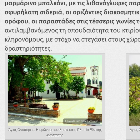
μαρμάρινο μπαλκόνι, με τις λιθανάγλυφες παρ
σφυρήλατη σιδεριά, οι οριζόντιες διακοσμητικ
ορόφου, οι παραστάδες στις τέσσερις γωνίες τ
αντιλαμβανόμενος τη σπουδαιότητα του κτιρίο
κληρονόμους, με στόχο να στεγάσει στους χώρο
δραστηριότητες.
Άγιος Ονούφριος. Η ομώνυμη εκκλησία και η Πλατεία Εθνικής
Άγιος 
Αντίστασης.