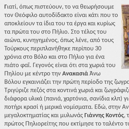
Γ
ιατί, όπως πιστεύουν, το να θεωρήσουμε
τον Θεόφιλο αυτοδίδακτο είναι κάτι που το
αποκλείουν τα ίδια του τα έργα και κυρίως
τα πρώτα του στο Πήλιο. Στο τέλος του
αιώνα, κυνηγημένος, όπως λένε, από τους
Τούρκους περιπλανήθηκε περίπου 30
χρόνια στο Βόλο και στο Πήλιο για ένα
πιάτο φαΐ. Γεγονός είναι ότι στα χωριά του
Πηλίου με κέντρο την
Ανακασιά
Άνω
Βόλου εγκαινιάζει την πρώτη περίοδο της ζωγρ
Τριγύριζε πεζός στα κοντινά χωριά και ζωγράφιζ
διάφορα υλικά (πανιά, χαρτόνια, σανίδια κλπ) γ
ποτήρι κρασί ή μερικά νομίσματα. Εδώ, στην Α
μεγαλοκτηματίας και μυλωνάς
Γιάννης Κοντός
,
πρώτος Πηλιορείτης που εκτίμησε το ταλέντο τ