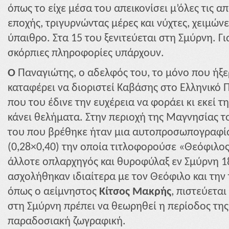
όπως το είχε μέσα του απεικονίσει μ’όλες τις α
εποχής, τριγυρνώντας μέρες και νύχτες, χειμώνε
ύπαιθρο. Στα 15 του ξενιτεύεται στη Σμύρνη. Γι
σκόρπιες πληροφορίες υπάρχουν.
Ο
Παναγιώτης, ο αδελφός του, το μόνο που ήξερ
καταφέρει να διοριστεί Καβάσης στο Ελληνικό 
που του έδινε την ευχέρεια να φοράει κι εκεί 
κάνει θελήματα. Στην περιοχή της Μαγνησίας 
του που βρέθηκε ήταν μια αυτοπροσωπογραφί
(0,28×0,40) την οποία τιτλοφορούσε «Θεόφιλος
άλλοτε οπλαρχηγός και θυροφύλαξ εν Σμύρνη 1
ασχολήθηκαν ιδιαίτερα με τον Θεόφιλο και την 
όπως ο αείμνηστος
Κίτσος Μακρής
, πιστεύεται
στη Σμύρνη πρέπει να θεωρηθεί η περίοδος της
παραδοσιακή ζωγραφική.