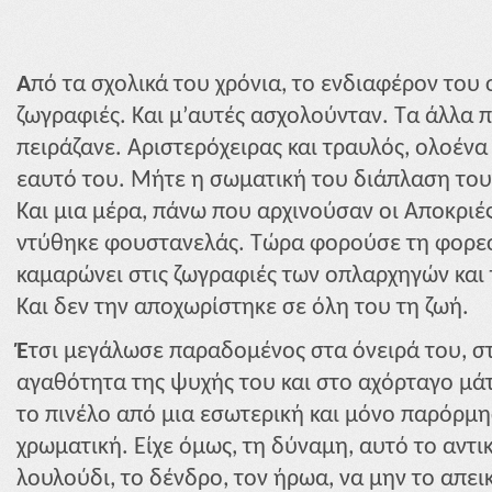
Α
πό τα σχολικά του χρόνια, το ενδιαφέρον του
ζωγραφιές. Και μ’αυτές ασχολούνταν. Τα άλλα π
πειράζανε. Αριστερόχειρας και τραυλός, ολοένα 
εαυτό του. Μήτε η σωματική του διάπλαση του
Και μια μέρα, πάνω που αρχινούσαν οι Αποκριέ
ντύθηκε φουστανελάς. Τώρα φορούσε τη φορεσ
καμαρώνει στις ζωγραφιές των οπλαρχηγών και
Και δεν την αποχωρίστηκε σε όλη του τη ζωή.
Έ
τσι μεγάλωσε παραδομένος στα όνειρά του, σ
αγαθότητα της ψυχής του και στο αχόρταγο μάτι
το πινέλο από μια εσωτερική και μόνο παρόρμη
χρωματική. Είχε όμως, τη δύναμη, αυτό το αντι
λουλούδι, το δένδρο, τον ήρωα, να μην το απει