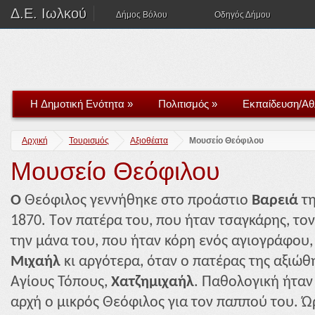
Δ.Ε. Ιωλκού
Δήμος Βόλου
Οδηγός Δήμου
H Δημοτική Ενότητα
»
Πολιτισμός
»
Εκπαίδευση/Αθ
Αρχική
Τουρισμός
Αξιοθέατα
Μουσείο Θεόφιλου
Μουσείο Θεόφιλου
Ο
Θεόφιλος γεννήθηκε στο προάστιο
Βαρειά
τη
1870. Tον πατέρα του, που ήταν τσαγκάρης, το
την μάνα του, που ήταν κόρη ενός αγιογράφου
Μιχαήλ
κι αργότερα, όταν ο πατέρας της αξιώθ
Αγίους Τόπους,
Χατζημιχαήλ
. Παθολογική ήταν
αρχή ο μικρός Θεόφιλος για τον παππού του. Ώ