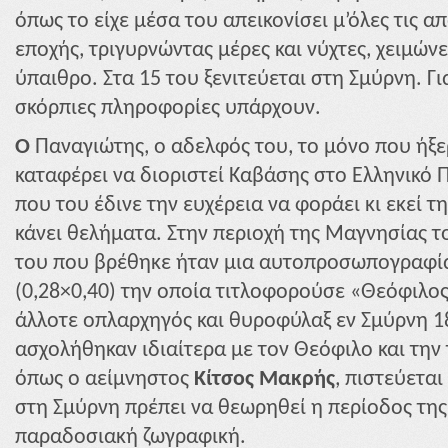
όπως το είχε μέσα του απεικονίσει μ’όλες τις α
εποχής, τριγυρνώντας μέρες και νύχτες, χειμώνε
ύπαιθρο. Στα 15 του ξενιτεύεται στη Σμύρνη. Γι
σκόρπιες πληροφορίες υπάρχουν.
Ο
Παναγιώτης, ο αδελφός του, το μόνο που ήξερ
καταφέρει να διοριστεί Καβάσης στο Ελληνικό 
που του έδινε την ευχέρεια να φοράει κι εκεί 
κάνει θελήματα. Στην περιοχή της Μαγνησίας 
του που βρέθηκε ήταν μια αυτοπροσωπογραφί
(0,28×0,40) την οποία τιτλοφορούσε «Θεόφιλος
άλλοτε οπλαρχηγός και θυροφύλαξ εν Σμύρνη 1
ασχολήθηκαν ιδιαίτερα με τον Θεόφιλο και την 
όπως ο αείμνηστος
Κίτσος Μακρής
, πιστεύεται
στη Σμύρνη πρέπει να θεωρηθεί η περίοδος της
παραδοσιακή ζωγραφική.