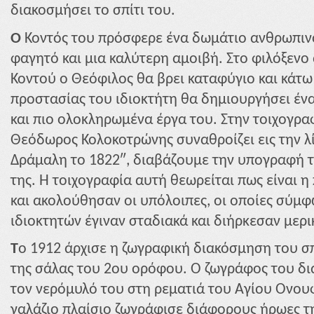
διακοσμήσει το σπίτι του.
Ο
Κοντός του πρόσφερε ένα δωμάτιο ανθρωπινό
φαγητό και μια καλύτερη αμοιβή. Στο φιλόξενο
Κοντού ο Θεόφιλος θα βρει καταφύγιο και κάτω
προστασίας του ιδιοκτήτη θα δημιουργήσει έν
και πιο ολοκληρωμένα έργα του. Στην τοιχογρα
Θεόδωρος Κολοκοτρώνης συναθροίζει εις την λ
Δράμαλη το 1822″, διαβάζουμε την υπογραφή τ
της. Η τοιχογραφία αυτή θεωρείται πως είναι 
και ακολούθησαν οι υπόλοιπες, οι οποίες σύμ
ιδιοκτητών έγιναν σταδιακά και διήρκεσαν μερι
Τ
ο 1912 άρχισε η ζωγραφική διακόσμηση του σπ
της σάλας του 2ου ορόφου. Ο ζωγράφος του δ
τον νερόμυλό του στη ρεματιά του Αγίου Ονου
γαλάζιο πλαίσιο ζωγράφισε διάφορους ήρωες τ