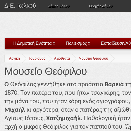
Δ.Ε. Ιωλκού
Δήμος Βόλου
Οδηγός Δήμου
H Δημοτική Ενότητα
»
Πολιτισμός
»
Εκπαίδευση/Αθ
Αρχική
Τουρισμός
Αξιοθέατα
Μουσείο Θεόφιλου
Μουσείο Θεόφιλου
Ο
Θεόφιλος γεννήθηκε στο προάστιο
Βαρειά
τη
1870. Tον πατέρα του, που ήταν τσαγκάρης, το
την μάνα του, που ήταν κόρη ενός αγιογράφου
Μιχαήλ
κι αργότερα, όταν ο πατέρας της αξιώθ
Αγίους Τόπους,
Χατζημιχαήλ
. Παθολογική ήταν
αρχή ο μικρός Θεόφιλος για τον παππού του. Ώ