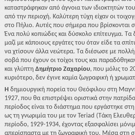
καταστράφηκαν από άγνοια των ιδιοκτητών το
από την περιοχή. Καλύτερη τύχη είχαν οι τοιχο
στο Πήλιο. Αυτές που σήμερα που βρίσκονται
Ένα πολύ κοπιώδες και δύσκολο επίτευγμα. Τα 
μαζί με κάποιους εργάτες του όταν είδε τα σπίτ
να χτίσουν άλλα νεώτερα. Τα διέσωσε με πολλή 
σοβά που έχουν οι τοίχοι τους και παραδόθηκα
και γλύπτη
Δημήτριο Ζαχαρίου
, που μόλις το 2
κυριότερο, δεν έγινε καμία ζωγραφική ή χρωμα
Η
δημιουργική πορεία του Θεόφιλου στη Μαγν
1927, που θα επιστρέψει οριστικά στην πατρίδ
περίοδος είναι το διάστημα που εργάστηκε στη
ως τη γνωριμία του με τον Teriad (Τάκη Ελευθερ
περίοδο, 1929-1934, έχοντας εξασφαλίσει μόνι
απερίσπαστα με τη ζωγραφική του. Μέσα στη συ