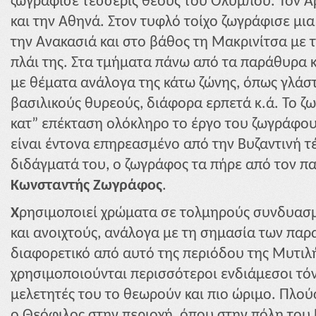
ζωγράφισε τέσσερις θεούς του Ολύμπου. Τον Άρ
και την Αθηνά. Στον τυφλό τοίχο ζωγράφισε μι
την Ανακασιά και στο βάθος τη Μακρινίτσα με 
πλάι της. Στα τμήματα πάνω από τα παράθυρα κα
με θέματα ανάλογα της κάτω ζώνης, όπως γλάστ
βασιλικούς θυρεούς, διάφορα ερπετά κ.ά. Το ζω
κατ” επέκταση ολόκληρο το έργο του ζωγράφου
είναι έντονα επηρεασμένο από την Βυζαντινή τ
διδάγματά του, ο ζωγράφος τα πήρε από τον π
Κωνσταντής Ζωγράφος
.
Χ
ρησιμοποιεί χρώματα σε τολμηρούς συνδυασμ
και ανοιχτούς, ανάλογα με τη σημασία των παρ
διαφορετικό από αυτό της περιόδου της Μυτιλ
χρησιμοποιούνται περισσότεροι ενδιάμεσοι τόν
μελετητές του το θεωρούν και πιο ώριμο. Πλού
ο Θεόφιλος στην περιοχή, όπου στην πόλη του