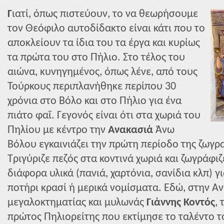
Γ
ιατί, όπως πιστεύουν, το να θεωρήσουμε
τον Θεόφιλο αυτοδίδακτο είναι κάτι που το
αποκλείουν τα ίδια του τα έργα και κυρίως
τα πρώτα του στο Πήλιο. Στο τέλος του
αιώνα, κυνηγημένος, όπως λένε, από τους
Τούρκους περιπλανήθηκε περίπου 30
χρόνια στο Βόλο και στο Πήλιο για ένα
πιάτο φαΐ. Γεγονός είναι ότι στα χωριά του
Πηλίου με κέντρο την
Ανακασιά
Άνω
Βόλου εγκαινιάζει την πρώτη περίοδο της ζωγρ
Τριγύριζε πεζός στα κοντινά χωριά και ζωγράφιζ
διάφορα υλικά (πανιά, χαρτόνια, σανίδια κλπ) γ
ποτήρι κρασί ή μερικά νομίσματα. Εδώ, στην Α
μεγαλοκτηματίας και μυλωνάς
Γιάννης Κοντός
,
πρώτος Πηλιορείτης που εκτίμησε το ταλέντο τ