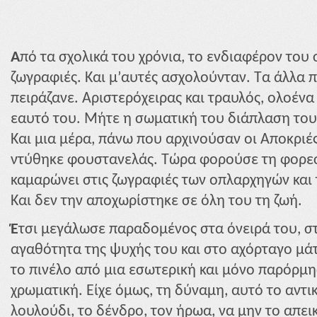
Α
πό τα σχολικά του χρόνια, το ενδιαφέρον του
ζωγραφιές. Και μ’αυτές ασχολούνταν. Τα άλλα π
πειράζανε. Αριστερόχειρας και τραυλός, ολοένα 
εαυτό του. Μήτε η σωματική του διάπλαση του
Και μια μέρα, πάνω που αρχινούσαν οι Αποκριέ
ντύθηκε φουστανελάς. Τώρα φορούσε τη φορεσ
καμαρώνει στις ζωγραφιές των οπλαρχηγών και
Και δεν την αποχωρίστηκε σε όλη του τη ζωή.
Έ
τσι μεγάλωσε παραδομένος στα όνειρά του, σ
αγαθότητα της ψυχής του και στο αχόρταγο μάτι
το πινέλο από μια εσωτερική και μόνο παρόρμη
χρωματική. Είχε όμως, τη δύναμη, αυτό το αντι
λουλούδι, το δένδρο, τον ήρωα, να μην το απει