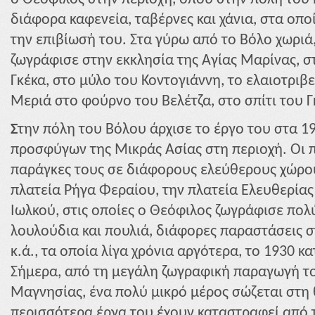
διάφορα καφενεία, ταβέρνες και χάνια, στα οπο
την επιβίωσή του. Στα γύρω από το Βόλο χωριά
ζωγράφισε στην εκκλησία της Αγίας Μαρίνας, σ
Γκέκα, στο μύλο του Κοντογιάννη, το ελαιοτριβ
Μεριά στο φούρνο του Βελέτζα, στο σπίτι του Γ
Σ
την πόλη του Βόλου άρχισε το έργο του στα 1
προσφύγων της Μικράς Ασίας στη περιοχή. Οι 
παράγκες τους σε διάφορους ελεύθερους χώρου
πλατεία Ρήγα Φεραίου, την πλατεία Ελευθερίας
Ιωλκού, στις οποίες ο Θεόφιλος ζωγράφισε πο
λουλούδια και πουλιά, διάφορες παραστάσεις 
κ.ά., τα οποία λίγα χρόνια αργότερα, το 1930 
Σήμερα, από τη μεγάλη ζωγραφική παραγωγή τ
Μαγνησίας, ένα πολύ μικρό μέρος σώζεται στη 
περισσότερα έργα του έχουν καταστραφεί από 