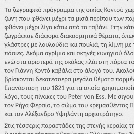
Τ
ο ζωγραφικό πρόγραμμα της οικίας Κοντού χωρ
ζώνη που φθάνει μέχρι τα μισά περίπου των π
φθάνει μέχρι λίγο κάτω από το ταβάνι. Στην κά
ζωγράφισε διάφορα διακοσμητικά θέματα, όπως
γλάστρες με λουλούδια και πουλιά, τη λίμνη με 
πάπιες. Ακόμα αγρίμια και σκηνές κυνηγιού όλ
ενώ στα αριστερά της σκάλας πλάι στη πόρτα 
τον Γιάννη Κοντό καβάλα στο άλογό του. Ακολο
βρίσκονται δεκατέσσερα μεγάλα θέματα παρμέν
Επανάσταση του 1821 για τα οποία χρησιμοποί
λόγο, τους πίνακες του Peter von Ess. Με σιγο
τον Ρήγα Φεραίο, το σώμα του κρεμασθέντος Π
και τον Αλέξανδρο Υψηλάντη αρχιστράτηγο.
Σ
τις τέσσερις παραστάδες της στενής κεραίας τ