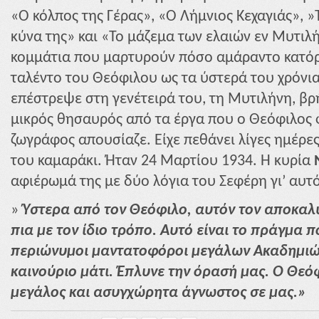
«Ο κόλπος της Γέρας», «Ο Λήμνιος Κεχαγιάς», 
κύνα της» και «Το μάζεμα των ελαιών εν Μυτιλ
κομμάτια που μαρτυρούν πόσο αμάραντο κατόρ
ταλέντο του Θεόφιλου ως τα ύστερά του χρόνια
επέστρεψε στη γενέτειρά του, τη Μυτιλήνη, βρή
μικρός θησαυρός από τα έργα που ο Θεόφιλος 
ζωγράφος απουσίαζε. Είχε πεθάνει λίγες ημέρε
του καμαράκι. Ήταν 24 Μαρτίου 1934. Η κυρία
αφιέρωμά της με δύο λόγια του Σεφέρη γι’ αυτό
»
Ύστερα από τον Θεόφιλο, αυτόν τον αποκαλυ
πια με τον ίδιο τρόπο. Αυτό είναι το πράγμα 
περιώνυμοι μαντατοφόροι μεγάλων Ακαδημιώ
καινούριο μάτι. Έπλυνε την όρασή μας. Ο Θεόφ
μεγάλος και ασυγχώρητα άγνωστος σε μας.»