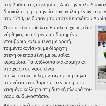
στη βρύση της εκκλησίας. Από την πολύ δύσκο
δυσκολότερη ερμηνεία των σκαλισμένων κειμέ
στα 1713, με δαπάνη του τότε Επισκόπου Λαρί
Ο
ναός είναι τρίκλιτη Βασιλική χωρίς εξω-
νάρθηκα, με πέτρινα ισοδομημένα
ντουβάρια καλυμμένα με αραιή
τσιμεντοκονία και με δίρριχτη
στέγη σκεπασμένη με ρωμαϊκά
κεραμίδια. Τα υπόλοιπα διακοσμητικά
στοιχεία του ναού είναι
μια λεοντοκεφαλή, εντοιχισμένη ψηλά
στο νότιο ντουβάρι και το νεώτερο και
Ο Ναός
χτισμένο κολλητά στη δυτική πλευρά του
ναού κωδωνοστάσιο.
Α
πό τα υπόλοιπα μνημειακά στοιχεία του ναού