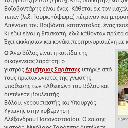
τζορμπατζήν του (προύχοντα, διοικητήν) και ξιλ
Βοϊοβοντάρης είναι ένας. Κάθεται εις τον μαχα
τεπέν (λεξ. Τουρκ.=ύψωμα) πέτρινον και μπροσ
Απέναντι του Βοϊβόντα, κατανατολάς, ένας τεπ
Κι εδώ είναι η Επισκοπή, εδώ κάθονταν πρώτα 
Έχει εκκλησίαν και κονάκι περιτριγυρισμένη με 
Ο
Άνω Βόλος είναι η κοιτίδα της
οικογένειας Σαράτση: ο
γιατρός
Δημήτριος Σαράτσης
υπήρξε από
τους πρωταγωνιστές της
γνωστής
υπόθεσης των «Αθεϊκών» του
Βόλου και
διετέλεσε βουλευτής
Βόλου,
γερουσιαστής και Υπουργός
Υγιεινής
στην κυβέρνηση
Αλέξανδρου
Παπαναστασίου. Ο επίσης
Η χαρα
γιατρός
Νικόλαος
Σαράτσης
διετέλεσε