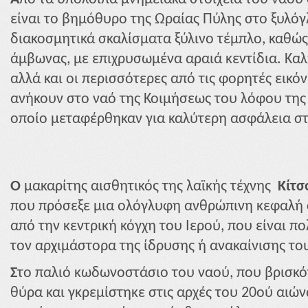
είναι το βημόθυρο της Ωραίας Πύλης στο ξυλό
διακοσμητικά σκαλίσματα ξύλινο τέμπλο, καθώς 
άμβωνας, με επιχρυσωμένα αραιά κεντίδια. Καλή
αλλά και οι περισσότερες από τις φορητές εικόν
ανήκουν στο ναό της Κοιμήσεως του λόφου της 
οποίο μεταφέρθηκαν για καλύτερη ασφάλεια στ
Ο
μακαρίτης αισθητικός της λαϊκής τέχνης
Κίτσ
που πρόσεξε μια ολόγλυφη ανθρώπινη κεφαλή σ
από την κεντρική κόγχη του Ιερού, που είναι πο
τον αρχιμάστορα της ίδρυσης ή ανακαίνισης το
Σ
το παλιό κωδωνοστάσιο του ναού, που βρισκό
θύρα και γκρεμίστηκε στις αρχές του 20ού αιών