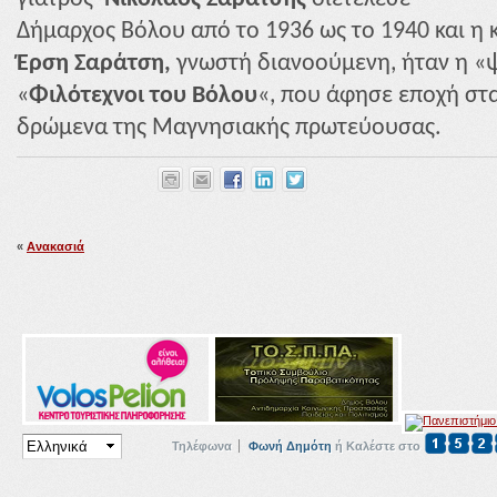
Δήμαρχος Βόλου από το 1936
ως το 1940 και η 
Έρση
Σαράτση,
γνωστή διανοούμενη, ήταν η 
«
Φιλότεχνοι του
Βόλου
«, που άφησε εποχή στ
δρώμενα
της Μαγνησιακής πρωτεύουσας.
«
Ανακασιά
Τηλέφωνα
Φωνή Δημότη
ή Καλέστε στο