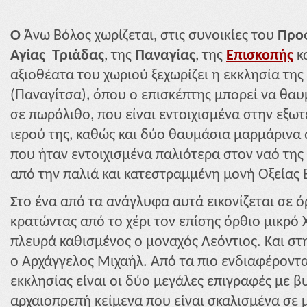
Ο
Άνω Βόλος χωρίζεται, στις συνοικίες του
Προ
Αγίας
Τριάδας
, της
Παναγίας
, της
Επισκοπής
κ
αξιοθέατα του χωριού ξεχωρίζει η εκκλησία της
(Παναγίτσα), όπου ο επισκέπτης μπορεί να θαυ
σε πωρόλιθο, που είναι εντοιχισμένα στην εξωτ
ιερού της, καθώς και δύο θαυμάσια μαρμάρινα
που ήταν εντοιχισμένα παλιότερα στον ναό της
από την παλιά και κατεστραμμένη μονή Οξείας
Σ
το ένα από τα ανάγλυφα αυτά εικονίζεται σε 
κρατώντας από το χέρι τον επίσης όρθιο μικρό 
πλευρά καθισμένος ο μοναχός Λεόντιος. Και στ
ο Αρχάγγελος Μιχαήλ. Από τα πιο ενδιαφέροντα
εκκλησίας είναι οι δύο μεγάλες επιγραφές με β
αρχαιοπρεπή κείμενα που είναι σκαλισμένα σε 