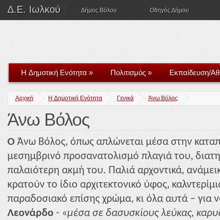
Δ.Ε. Ιωλκού
Δήμος Βόλου
Οδηγός Δήμου
H Δημοτική Ενότητα
»
Πολιτισμός
»
Εκπαίδευση/Αθ
Αρχική
H Δημοτική Ενότητα
Γενικά
Άνω Βόλος
Άνω Βόλος
Ο
Άνω Βόλος, όπως απλώνεται μέσα στην καταπ
μεσημβρινό προσανατολισμό πλαγιά του, διατη
παλαιότερη ακμή του. Παλιά αρχοντικά, ανάμει
κρατούν το ίδιο αρχιτεκτονικό ύφος, καλντερίμι
παραδοσιακό επίσης χρώμα, κι όλα αυτά – για
Λεονάρδο
- «
μέσα σε δασυσκίους λεύκας, καρυδ