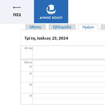
ΠΙΣΩ
Μήνας
Εβδομάδα
Ημέρα
(ενερ
Πρωτεύουσες καρτέλες
Τρίτη, Ιούλιος 23, 2024
All day
ΔΗΜΟΣ
Before
01
ΚΑΤΟΙΚΟΙ
01
02
E-ΥΠΗΡΕΣΙΕΣ
03