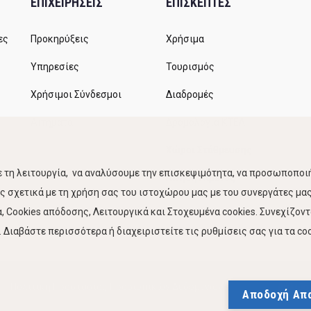
ΕΠΙΧΕΙΡΗΣΕΙΣ
ΕΠΙΣΚΕΠΤΕΣ
ες
Προκηρύξεις
Χρήσιμα
Υπηρεσίες
Τουρισμός
Χρήσιμοι Σύνδεσμοι
Διαδρομές
Αιτήματα
Δρομολόγια ΚΤΕΛ
Χώροι Στάθμευσης
 τη λειτουργία, να αναλύσουμε την επισκεψιμότητα, να προσωποποιή
Κίνηση Λιμένος
 σχετικά με τη χρήση σας του ιστοχώρου μας με του συνεργάτες μας.
 Cookies απόδοσης, Λειτουργικά και Στοχευμένα cookies. Συνεχίζον
Διαβάστε περισσότερα ή διαχειριστείτε τις ρυθμίσεις σας για τα coo
Πολιτική Προστασίας Προσωπικών Δεδομένων
Δήλωση
Αποδοχή Απ