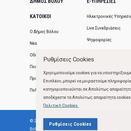
ΔΗΜΟΣ ΒΟΛΟΥ
E-ΥΠΗΡΕΣΙΕΣ
23
ΚΑΤΟΙΚΟΙ
Ηλεκτρονικές Υπηρεσί
Live Συνεδριάσεις
Ο Δήμος Βόλου
Ψηφοφορίες
Νέα
Διαύγεια
Οδηγός του πολίτη
Ρυθμίσεις Cookies
Ανοικτή Διακυβέρνηση
Ποιότητα Ζωής
Χρησιμοποιούμε cookies για να υποστηρίξουμε
Προγράμματα
Επιπλέον, μπορεί να μοιραστούμε πληροφορίες
κατηγοριοποιούνται σε Απολύτως απαραίτητα,
Πολιτική Ποιότητας
αποδέχεστε τα Απολύτως απαραίτητα cookies. 
Πολιτική Cookies.
© 2023, Δήμος
Όροι Χρήσης
Ρυθμίσεις Cookies
Βόλου
Πολιτική Cookies