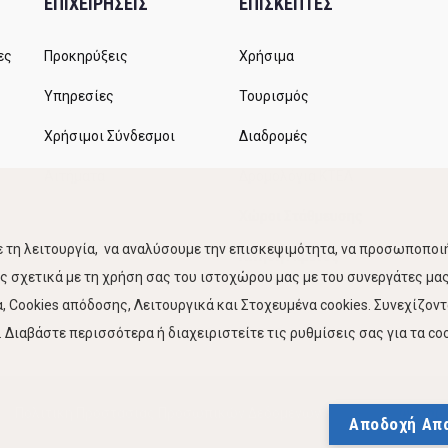
ΕΠΙΧΕΙΡΗΣΕΙΣ
ΕΠΙΣΚΕΠΤΕΣ
ες
Προκηρύξεις
Χρήσιμα
Υπηρεσίες
Τουρισμός
Χρήσιμοι Σύνδεσμοι
Διαδρομές
Αιτήματα
Δρομολόγια ΚΤΕΛ
Χώροι Στάθμευσης
 τη λειτουργία, να αναλύσουμε την επισκεψιμότητα, να προσωποποιή
Κίνηση Λιμένος
 σχετικά με τη χρήση σας του ιστοχώρου μας με του συνεργάτες μας.
 Cookies απόδοσης, Λειτουργικά και Στοχευμένα cookies. Συνεχίζον
Διαβάστε περισσότερα ή διαχειριστείτε τις ρυθμίσεις σας για τα coo
Πολιτική Προστασίας Προσωπικών Δεδομένων
Δήλωση
Αποδοχή Απ