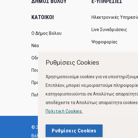
ΔΗΜΟΣ ΒΟΛΟΥ
E-ΥΠΗΡΕΣΙΕΣ
23
ΚΑΤΟΙΚΟΙ
Ηλεκτρονικές Υπηρεσί
Live Συνεδριάσεις
Ο Δήμος Βόλου
Ψηφοφορίες
Νέα
Διαύγεια
Οδηγός του πολίτη
Ρυθμίσεις Cookies
Ανοικτή Διακυβέρνηση
Ποιότητα Ζωής
Χρησιμοποιούμε cookies για να υποστηρίξουμε
Προγράμματα
Επιπλέον, μπορεί να μοιραστούμε πληροφορίες
κατηγοριοποιούνται σε Απολύτως απαραίτητα,
Πολιτική Ποιότητας
αποδέχεστε τα Απολύτως απαραίτητα cookies. 
Πολιτική Cookies.
© 2023, Δήμος
Όροι Χρήσης
Ρυθμίσεις Cookies
Βόλου
Πολιτική Cookies